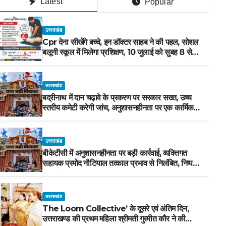
Latest
Popular
उत्तराखंड
Cpr देना सीखेंगे बच्चे, इन डॉक्टर साहब ने की पहल, सोशल
बलूनी स्कूल में मिलेगा प्रशिक्षण, 10 जुलाई को सुबह 8 से
होगा प्रशिक्षण, प्रीतम भरतवाण ने भी मुहिम को दिया समर्थन
उत्तराखंड
बद्रीनाथ में दान चढ़ावे के प्रकरण पर सरकार सख्त, उच्च
स्तरीय कमेटी करेगी जांच, अनुशासनहीनता पर एक कार्मिक
निलंबित
उत्तराखंड
बीकेटीसी में अनुशासनहीनता पर बड़ी कार्रवाई, व्यक्तिगत
सहायक प्रमोद नौटियाल तत्काल प्रभाव से निलंबित, निष्पक्ष
जांच के लिए समिति गठित
उत्तराखंड
The Loom Collective’ के दूसरे एवं अंतिम दिन,
उत्तराखण्ड की प्रथम महिला श्रीमती गुरमीत कौर ने की