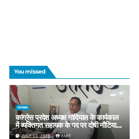
You missed
उत्तराखंड
कांग्रेस प्रदेश अध्यक्ष गोदियाल के कार्यकाल
में व्यक्तिगत सहायक के पद पर दोषी नौटियाल
को दी गई नियुक्ति*
JULY 13, 2026
AMIT