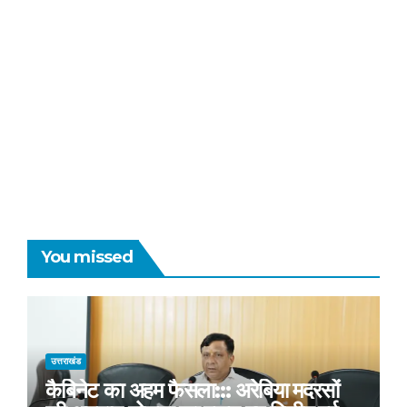
You missed
उत्तराखंड
कैबिनेट का अहम फैसला::: अरेबिया मदरसों