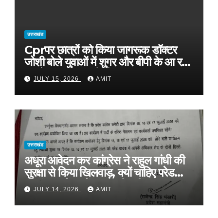
उत्तराखंड
Cprपर छात्रों को किया जागरूक डॉक्टर
जोशी बोले युवाओं में शुगर और बीपी के आ रहे
मामले, फास्ट फूड से रहे दूर
JULY 15, 2026
AMIT
उत्तराखंड
अधूरा आवेदन कर कांग्रेस ने राहुल गांधी की
सुरक्षा से किया खिलवाड़, क्यों चाहिए परेड
ग्राउंड, आवेदन में बताया ही नहीं
JULY 14, 2026
AMIT