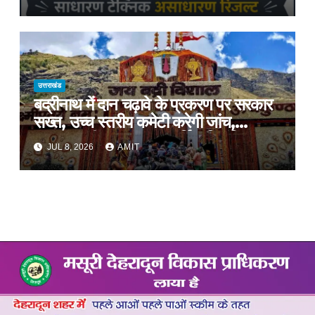
प्रशिक्षण, प्रीतम भरतवाण ने भी मुहिम को दिया
समर्थन
उत्तराखंड
बद्रीनाथ में दान चढ़ावे के प्रकरण पर सरकार
सख्त, उच्च स्तरीय कमेटी करेगी जांच,
अनुशासनहीनता पर एक कार्मिक निलंबित
JUL 8, 2026
AMIT