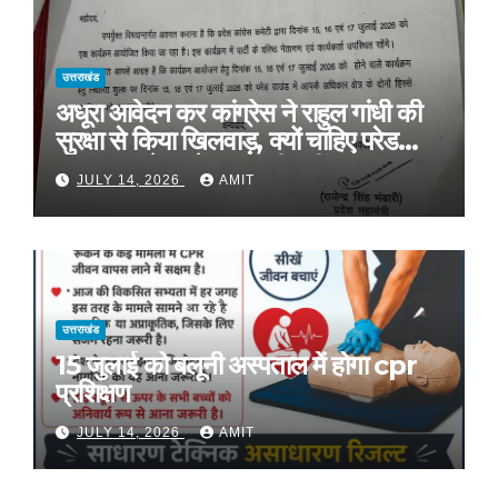
उत्तराखंड
अधूरा आवेदन कर कांग्रेस ने राहुल गांधी की
सुरक्षा से किया खिलवाड़, क्यों चाहिए परेड
ग्राउंड, आवेदन में बताया ही नहीं
JULY 14, 2026
AMIT
उत्तराखंड
15 जुलाई को बलूनी अस्पताल में होगा cpr
प्रशिक्षण
JULY 14, 2026
AMIT