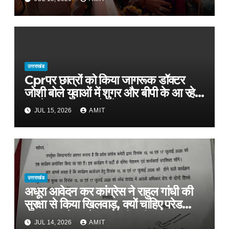
उत्तराखंड
Cprपर छात्रों को किया जागरूक डॉक्टर
जोशी बोले युवाओं में शुगर और बीपी के आ रहे
मामले, फास्ट फूड से रहे दूर
JUL 15, 2026
AMIT
उत्तराखंड
अधूरा आवेदन कर कांग्रेस ने राहुल गांधी की
सुरक्षा से किया खिलवाड़, क्यों चाहिए परेड
ग्राउंड, आवेदन में बताया ही नहीं
JUL 14, 2026
AMIT