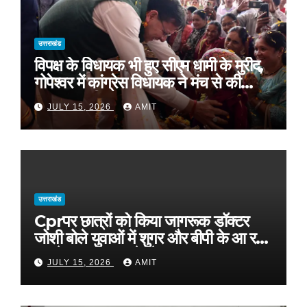
उत्तराखंड
विपक्ष के विधायक भी हुए सीएम धामी के मुरीद,
गोपेश्वर में कांग्रेस विधायक ने मंच से की
खुलकर तारीफ*
JULY 15, 2026
AMIT
उत्तराखंड
Cprपर छात्रों को किया जागरूक डॉक्टर
जोशी बोले युवाओं में शुगर और बीपी के आ रहे
मामले, फास्ट फूड से रहे दूर
JULY 15, 2026
AMIT