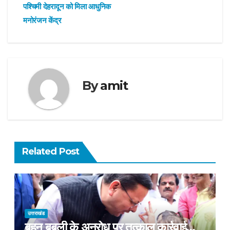
navigation
पश्चिमी देहरादून को मिला आधुनिक
मनोरंजन केंद्र
By
amit
Related Post
उत्तराखंड
बहन बबली के अनुरोध पर तत्काल कार्रवाई…