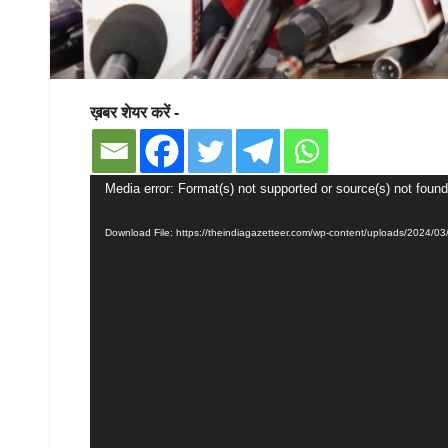
ख़बर शेयर करें -
Video
Media error: Format(s) not supported or source(s) not found
Player
Download File: https://theindiagazetteer.com/wp-content/uploads/2024