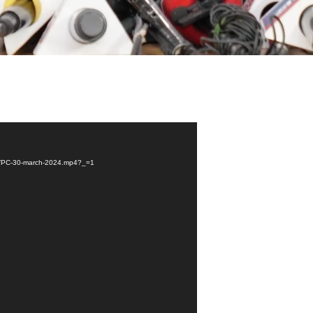
/03/PC-30-march-2024.mp4?_=1