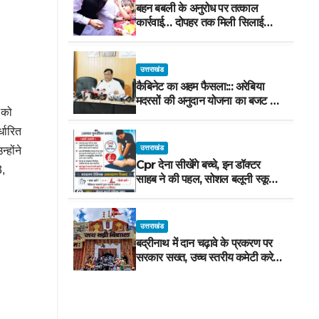
बहन बबली के अनुरोध पर तत्काल
कार्रवाई… दोपहर तक मिली सिलाई
मशीन
उत्तराखंड
कैबिनेट का अहम फैसला::: अरेबिया
मदरसों की अनुदान योजना का बजट मद
 को
वित्तीय वर्ष 2027-28 से समाप्त
्धारित
उत्तराखंड
्होंने
Cpr देना सीखेंगे बच्चे, इन डॉक्टर
3,
साहब ने की पहल, सोशल बलूनी स्कूल
में मिलेगा प्रशिक्षण, 10 जुलाई को सुबह
8 से होगा प्रशिक्षण, प्रीतम भरतवाण ने
भी मुहिम को दिया समर्थन
उत्तराखंड
बद्रीनाथ में दान चढ़ावे के प्रकरण पर
सरकार सख्त, उच्च स्तरीय कमेटी करेगी
जांच, अनुशासनहीनता पर एक कार्मिक
निलंबित