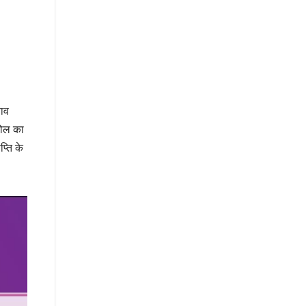
नाव
पोल का
्ति के