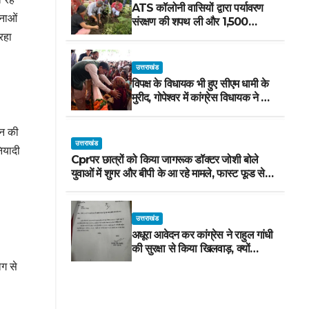
ATS कॉलोनी वासियों द्वारा पर्यावरण
नाओं
संरक्षण की शपथ ली और 1,500
पौधरोपण किया
रहा
उत्तराखंड
विपक्ष के विधायक भी हुए सीएम धामी के
मुरीद, गोपेश्वर में कांग्रेस विधायक ने मंच
से की खुलकर तारीफ*
ान की
उत्तराखंड
ियादी
Cprपर छात्रों को किया जागरूक डॉक्टर जोशी बोले
युवाओं में शुगर और बीपी के आ रहे मामले, फास्ट फूड से
रहे दूर
उत्तराखंड
अधूरा आवेदन कर कांग्रेस ने राहुल गांधी
की सुरक्षा से किया खिलवाड़, क्यों
चाहिए परेड ग्राउंड, आवेदन में बताया ही
ोग से
नहीं