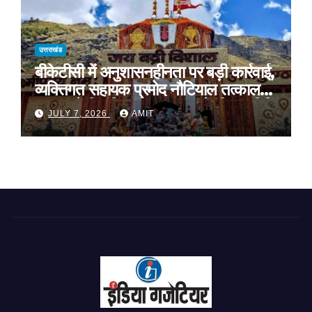
उत्तराखंड
बीकेटीसी में अनुशासनहीनता पर बड़ी कार्रवाई,
व्यक्तिगत सहायक प्रमोद नौटियाल तत्काल
प्रभाव से निलंबित, निष्पक्ष जांच के लिए समिति
JULY 7, 2026
AMIT
गठित