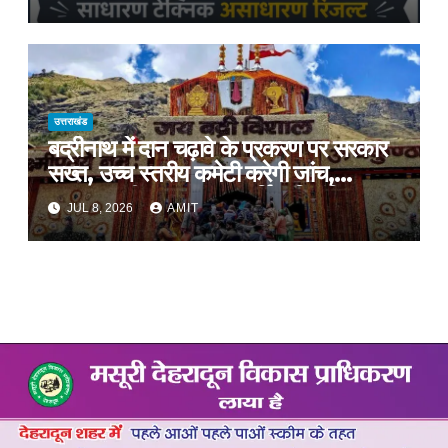
प्रशिक्षण, प्रीतम भरतवाण ने भी मुहिम को दिया
समर्थन
उत्तराखंड
बद्रीनाथ में दान चढ़ावे के प्रकरण पर सरकार
सख्त, उच्च स्तरीय कमेटी करेगी जांच,
अनुशासनहीनता पर एक कार्मिक निलंबित
JUL 8, 2026
AMIT