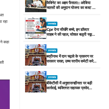
कैबिनेट का अहम फैसला::: अरेबिया
मदरसों की अनुदान योजना का बजट मद
वित्तीय वर्ष 2027-28 से समाप्त
धित
पा रहा
उत्तराखंड
Cpr देना सीखेंगे बच्चे, इन डॉक्टर
साहब ने की पहल, सोशल बलूनी स्कूल
में मिलेगा प्रशिक्षण, 10 जुलाई को सुबह
ंने कहा
8 से होगा प्रशिक्षण, प्रीतम भरतवाण ने
भी मुहिम को दिया समर्थन
उत्तराखंड
बद्रीनाथ में दान चढ़ावे के प्रकरण पर
सरकार सख्त, उच्च स्तरीय कमेटी करेगी
मती
जांच, अनुशासनहीनता पर एक कार्मिक
निलंबित
उत्तराखंड
बीकेटीसी में अनुशासनहीनता पर बड़ी
कार्रवाई, व्यक्तिगत सहायक प्रमोद
नौटियाल तत्काल प्रभाव से निलंबित,
निष्पक्ष जांच के लिए समिति गठित