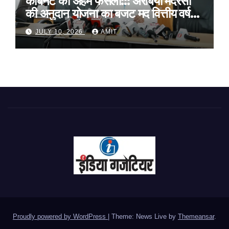
कैबिनेट का अहम फैसला::: अरेबिया मदरसों
की अनुदान योजना का बजट मद वित्तीय वर्ष
2027-28 से समाप्त
JULY 10, 2026
AMIT
Proudly powered by WordPress
|
Theme: News Live by
Themeansar
.