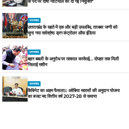
के पद पर दोषी नौटियाल को दी गई नियुक्ति*
उत्तराखंड
उत्तराखंड के खाते में एक और बड़ी उपलब्धि, ताजबर जग्गी को
चुना गया सर्वश्रेष्ठ ड्रग कंट्रोलर ऑफ इंडिया
उत्तराखंड
बहन बबली के अनुरोध पर तत्काल कार्रवाई… दोपहर तक मिली
सिलाई मशीन
उत्तराखंड
कैबिनेट का अहम फैसला::: अरेबिया मदरसों की अनुदान योजना
का बजट मद वित्तीय वर्ष 2027-28 से समाप्त