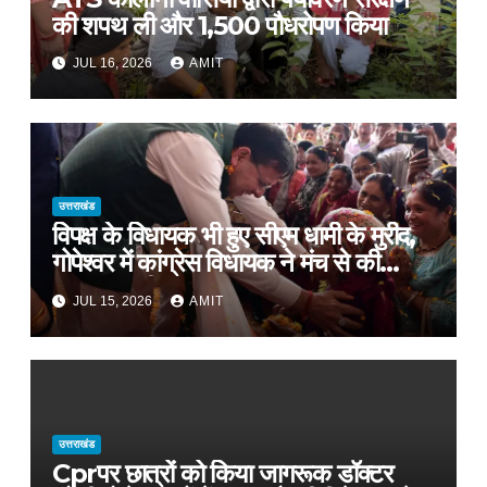
की शपथ ली और 1,500 पौधरोपण किया
JUL 16, 2026
AMIT
उत्तराखंड
विपक्ष के विधायक भी हुए सीएम धामी के मुरीद,
गोपेश्वर में कांग्रेस विधायक ने मंच से की
खुलकर तारीफ*
JUL 15, 2026
AMIT
उत्तराखंड
Cprपर छात्रों को किया जागरूक डॉक्टर