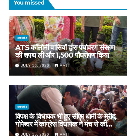
You missed
उत्तराखंड
ATS कॉलोनी वासियों द्वारा पर्यावरण संरक्षण
की शपथ ली और 1,500 पौधरोपण किया
JULY 16, 2026
AMIT
उत्तराखंड
विपक्ष के विधायक भी हुए सीएम धामी के मुरीद,
गोपेश्वर में कांग्रेस विधायक ने मंच से की
खुलकर तारीफ*
JULY 15, 2026
AMIT