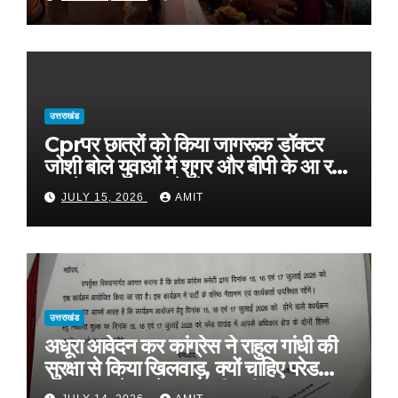
उत्तराखंड
Cprपर छात्रों को किया जागरूक डॉक्टर
जोशी बोले युवाओं में शुगर और बीपी के आ रहे
मामले, फास्ट फूड से रहे दूर
JULY 15, 2026
AMIT
उत्तराखंड
अधूरा आवेदन कर कांग्रेस ने राहुल गांधी की
सुरक्षा से किया खिलवाड़, क्यों चाहिए परेड
ग्राउंड, आवेदन में बताया ही नहीं