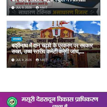
प्रशिक्षण, 10 जुलाई को सुबह 8 से होगा
JUL 9, 2026
AMIT
प्रशिक्षण, प्रीतम भरतवाण ने भी मुहिम को दिया
समर्थन
उत्तराखंड
बद्रीनाथ में दान चढ़ावे के प्रकरण पर सरकार
सख्त, उच्च स्तरीय कमेटी करेगी जांच,
अनुशासनहीनता पर एक कार्मिक निलंबित
JUL 8, 2026
AMIT