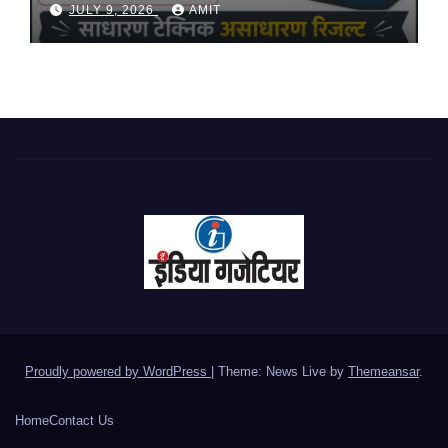
प्रशिक्षण, 10 जुलाई को सुबह 8 से होगा
JULY 9, 2026
AMIT
प्रशिक्षण, प्रीतम भरतवाण ने भी मुहिम को दिया
समर्थन
Proudly powered by WordPress
|
Theme: News Live by
Themeansar
.
Home
Contact Us