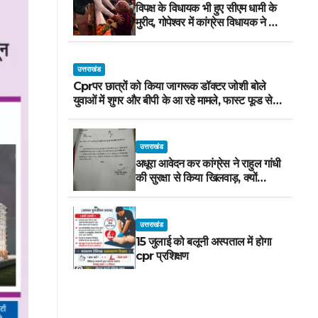
विपक्ष के विधायक भी हुए सीएम धामी के
मुरीद, गोपेश्वर में कांग्रेस विधायक ने मंच
से की खुलकर तारीफ*
उत्तराखंड
Cprपर छात्रों को किया जागरूक डॉक्टर जोशी बोले
युवाओं में शुगर और बीपी के आ रहे मामले, फास्ट फूड से
रहे दूर
उत्तराखंड
अधूरा आवेदन कर कांग्रेस ने राहुल गांधी
की सुरक्षा से किया खिलवाड़, क्यों
चाहिए परेड ग्राउंड, आवेदन में बताया ही
नहीं
उत्तराखंड
15 जुलाई को बलूनी अस्पताल में होगा
cpr प्रशिक्षण