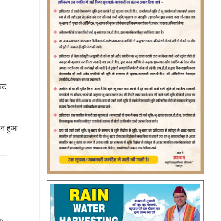
रकट
ान हुआ
ै —