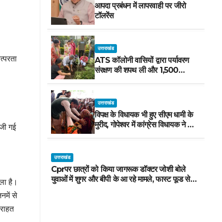
आपदा प्रबंधन में लापरवाही पर जीरो
टॉलरेंस
उत्तराखंड
तत्परता
ATS कॉलोनी वासियों द्वारा पर्यावरण
संरक्षण की शपथ ली और 1,500
पौधरोपण किया
उत्तराखंड
विपक्ष के विधायक भी हुए सीएम धामी के
मुरीद, गोपेश्वर में कांग्रेस विधायक ने मंच
ेजी गई
से की खुलकर तारीफ*
उत्तराखंड
Cprपर छात्रों को किया जागरूक डॉक्टर जोशी बोले
युवाओं में शुगर और बीपी के आ रहे मामले, फास्ट फूड से
ाला है।
रहे दूर
में से
 राहत