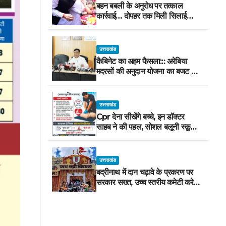
बहन बबली के अनुरोध पर तत्काल
कार्रवाई… दोपहर तक मिली सिलाई
मशीन
उत्तराखंड
कैबिनेट का अहम फैसला::: अरेबिया
मदरसों की अनुदान योजना का बजट मद
वित्तीय वर्ष 2027-28 से समाप्त
उत्तराखंड
Cpr देना सीखेंगे बच्चे, इन डॉक्टर
साहब ने की पहल, सोशल बलूनी स्कूल
में मिलेगा प्रशिक्षण, 10 जुलाई को सुबह
8 से होगा प्रशिक्षण, प्रीतम भरतवाण ने
भी मुहिम को दिया समर्थन
उत्तराखंड
बद्रीनाथ में दान चढ़ावे के प्रकरण पर
सरकार सख्त, उच्च स्तरीय कमेटी करेगी
जांच, अनुशासनहीनता पर एक कार्मिक
निलंबित