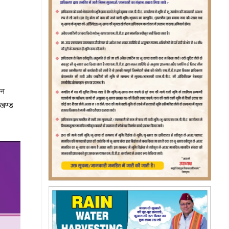
हन
ाखण्ड