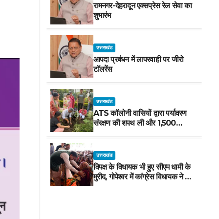
रामनगर-देहरादून एक्सप्रेस रेल सेवा का
शुभारंभ
उत्तराखंड
आपदा प्रबंधन में लापरवाही पर जीरो
टॉलरेंस
उत्तराखंड
ATS कॉलोनी वासियों द्वारा पर्यावरण
संरक्षण की शपथ ली और 1,500
पौधरोपण किया
उत्तराखंड
विपक्ष के विधायक भी हुए सीएम धामी के
मुरीद, गोपेश्वर में कांग्रेस विधायक ने मंच
से की खुलकर तारीफ*