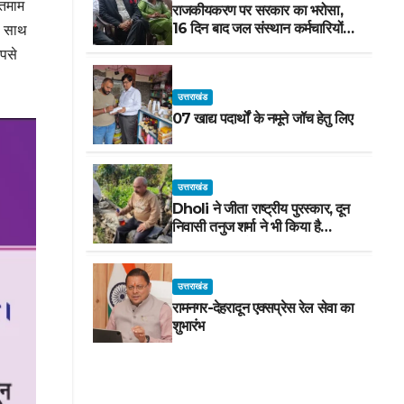
 तमाम
राजकीयकरण पर सरकार का भरोसा,
16 दिन बाद जल संस्थान कर्मचारियों
ै। साथ
का धरना स्थगित
पसे
उत्तराखंड
07 खाद्य पदार्थों के नमूने जॉच हेतु लिए
उत्तराखंड
Dholi ने जीता राष्ट्रीय पुरस्कार, दून
निवासी तनुज शर्मा ने भी किया है
अभिनय! सीएम ने दी शुभकामनाएं !
उत्तराखंड
रामनगर-देहरादून एक्सप्रेस रेल सेवा का
शुभारंभ