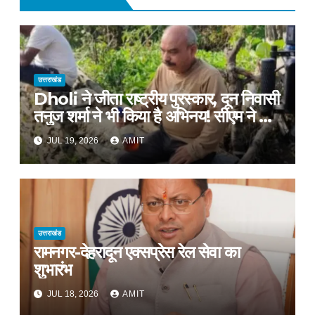
उत्तराखंड
Dholi ने जीता राष्ट्रीय पुरस्कार, दून निवासी
तनुज शर्मा ने भी किया है अभिनय! सीएम ने दी
शुभकामनाएं !
JUL 19, 2026
AMIT
उत्तराखंड
रामनगर-देहरादून एक्सप्रेस रेल सेवा का
शुभारंभ
JUL 18, 2026
AMIT