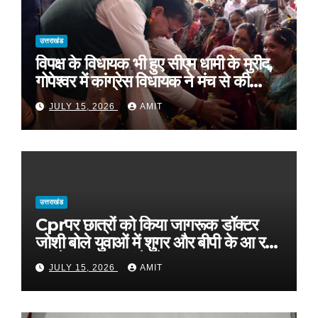
उत्तराखंड
विपक्ष के विधायक भी हुए सीएम धामी के मुरीद,
गोपेश्वर में कांग्रेस विधायक ने मंच से की
खुलकर तारीफ*
JULY 15, 2026
AMIT
उत्तराखंड
Cprपर छात्रों को किया जागरूक डॉक्टर
जोशी बोले युवाओं में शुगर और बीपी के आ रहे
मामले, फास्ट फूड से रहे दूर
JULY 15, 2026
AMIT