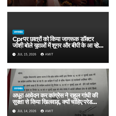
उत्तराखंड
Cprपर छात्रों को किया जागरूक डॉक्टर
जोशी बोले युवाओं में शुगर और बीपी के आ रहे
मामले, फास्ट फूड से रहे दूर
JUL 15, 2026
AMIT
उत्तराखंड
अधूरा आवेदन कर कांग्रेस ने राहुल गांधी की
सुरक्षा से किया खिलवाड़, क्यों चाहिए परेड
ग्राउंड, आवेदन में बताया ही नहीं
JUL 14, 2026
AMIT