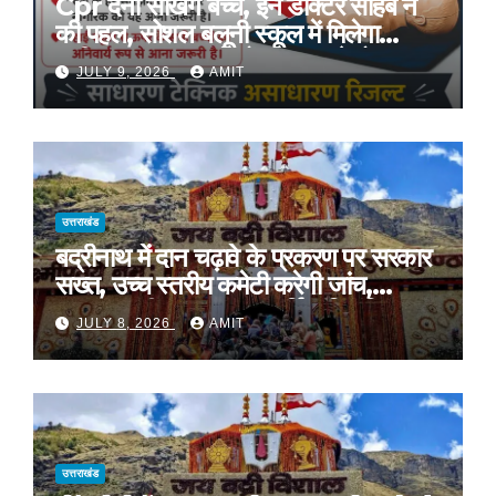
Cpr देना सीखेंगे बच्चे, इन डॉक्टर साहब ने
की पहल, सोशल बलूनी स्कूल में मिलेगा
प्रशिक्षण, 10 जुलाई को सुबह 8 से होगा
JULY 9, 2026
AMIT
प्रशिक्षण, प्रीतम भरतवाण ने भी मुहिम को दिया
समर्थन
उत्तराखंड
बद्रीनाथ में दान चढ़ावे के प्रकरण पर सरकार
सख्त, उच्च स्तरीय कमेटी करेगी जांच,
अनुशासनहीनता पर एक कार्मिक निलंबित
JULY 8, 2026
AMIT
उत्तराखंड