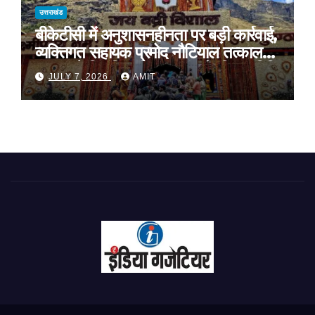
उत्तराखंड
बीकेटीसी में अनुशासनहीनता पर बड़ी कार्रवाई,
व्यक्तिगत सहायक प्रमोद नौटियाल तत्काल
प्रभाव से निलंबित, निष्पक्ष जांच के लिए समिति
JULY 7, 2026
AMIT
गठित