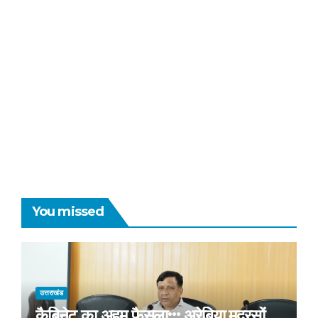
You missed
उत्तराखंड
कैबिनेट का अहम फैसला::: अरेबिया मदरसों