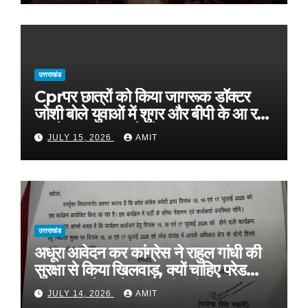
उत्तराखंड
Cprपर छात्रों को किया जागरूक डॉक्टर
जोशी बोले युवाओं में शुगर और बीपी के आ रहे
मामले, फास्ट फूड से रहे दूर
JULY 15, 2026
AMIT
उत्तराखंड
अधूरा आवेदन कर कांग्रेस ने राहुल गांधी की
सुरक्षा से किया खिलवाड़, क्यों चाहिए परेड
ग्राउंड, आवेदन में बताया ही नहीं
JULY 14, 2026
AMIT