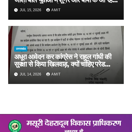
मामले, फास्ट फूड से रहे दूर
JUL 15, 2026
AMIT
उत्तराखंड
अधूरा आवेदन कर कांग्रेस ने राहुल गांधी की
सुरक्षा से किया खिलवाड़, क्यों चाहिए परेड
ग्राउंड, आवेदन में बताया ही नहीं
JUL 14, 2026
AMIT