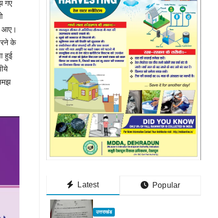
मझ गए
ो
से आए।
रने के
ा हुई
ीये
 समझ
Latest
Popular
उत्तराखंड