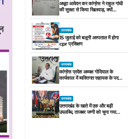
अधूरा आवेदन कर कांग्रेस ने राहुल गांधी
की सुरक्षा से किया खिलवाड़, क्यों
चाहिए परेड ग्राउंड, आवेदन में बताया ही
नहीं
उत्तराखंड
15 जुलाई को बलूनी अस्पताल में होगा
cpr प्रशिक्षण
उत्तराखंड
कांग्रेस प्रदेश अध्यक्ष गोदियाल के
कार्यकाल में व्यक्तिगत सहायक के पद
पर दोषी नौटियाल को दी गई नियुक्ति*
उत्तराखंड
उत्तराखंड के खाते में एक और बड़ी
उपलब्धि, ताजबर जग्गी को चुना गया
सर्वश्रेष्ठ ड्रग कंट्रोलर ऑफ इंडिया