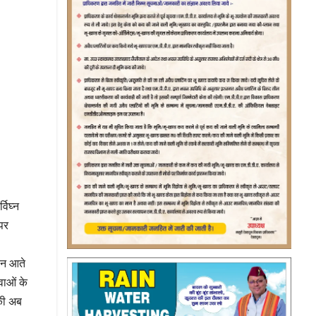
विघ्न
 पर
ं न आते
ुवाओं के
नकी अब