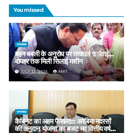
You missed
उत्तराखंड
बहन बबली के अनुरोध पर तत्काल कार्रवाई…
दोपहर तक मिली सिलाई मशीन
JULY 11, 2026
AMIT
उत्तराखंड
कैबिनेट का अहम फैसला::: अरेबिया मदरसों
की अनुदान योजना का बजट मद वित्तीय वर्ष