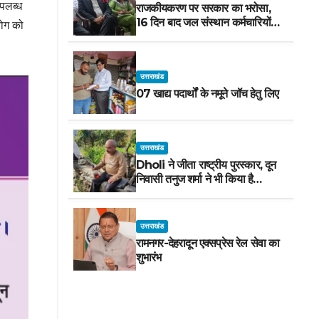
उपलब्ध
राजकीयकरण पर सरकार का भरोसा,
16 दिन बाद जल संस्थान कर्मचारियों
योग को
का धरना स्थगित
उत्तराखंड
07 खाद्य पदार्थों के नमूने जॉच हेतु लिए
उत्तराखंड
Dholi ने जीता राष्ट्रीय पुरस्कार, दून
निवासी तनुज शर्मा ने भी किया है
अभिनय! सीएम ने दी शुभकामनाएं !
उत्तराखंड
रामनगर-देहरादून एक्सप्रेस रेल सेवा का
शुभारंभ