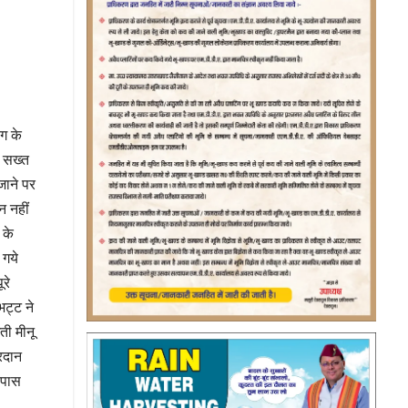
ाग के
े सख्त
जाने पर
न नहीं
 के
 गये
रे
भट्ट ने
ी मीनू
रदान
 पास