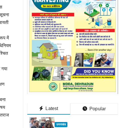
ास
 सूचना
ंचायती
ूप में
धिनियम
श्चित
।
ा गया
्षण
ूचना
विषय
Latest
Popular
ायतराज
उत्तराखंड