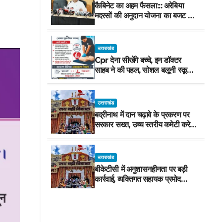
कैबिनेट का अहम फैसला::: अरेबिया
मदरसों की अनुदान योजना का बजट मद
वित्तीय वर्ष 2027-28 से समाप्त
उत्तराखंड
Cpr देना सीखेंगे बच्चे, इन डॉक्टर
साहब ने की पहल, सोशल बलूनी स्कूल
में मिलेगा प्रशिक्षण, 10 जुलाई को सुबह
8 से होगा प्रशिक्षण, प्रीतम भरतवाण ने
भी मुहिम को दिया समर्थन
उत्तराखंड
बद्रीनाथ में दान चढ़ावे के प्रकरण पर
सरकार सख्त, उच्च स्तरीय कमेटी करेगी
जांच, अनुशासनहीनता पर एक कार्मिक
निलंबित
उत्तराखंड
बीकेटीसी में अनुशासनहीनता पर बड़ी
कार्रवाई, व्यक्तिगत सहायक प्रमोद
नौटियाल तत्काल प्रभाव से निलंबित,
निष्पक्ष जांच के लिए समिति गठित