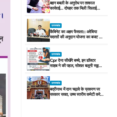
बहन बबली के अनुरोध पर तत्काल
कार्रवाई… दोपहर तक मिली सिलाई
मशीन
उत्तराखंड
कैबिनेट का अहम फैसला::: अरेबिया
मदरसों की अनुदान योजना का बजट मद
वित्तीय वर्ष 2027-28 से समाप्त
उत्तराखंड
Cpr देना सीखेंगे बच्चे, इन डॉक्टर
साहब ने की पहल, सोशल बलूनी स्कूल
में मिलेगा प्रशिक्षण, 10 जुलाई को सुबह
8 से होगा प्रशिक्षण, प्रीतम भरतवाण ने
भी मुहिम को दिया समर्थन
उत्तराखंड
बद्रीनाथ में दान चढ़ावे के प्रकरण पर
सरकार सख्त, उच्च स्तरीय कमेटी करेगी
जांच, अनुशासनहीनता पर एक कार्मिक
निलंबित