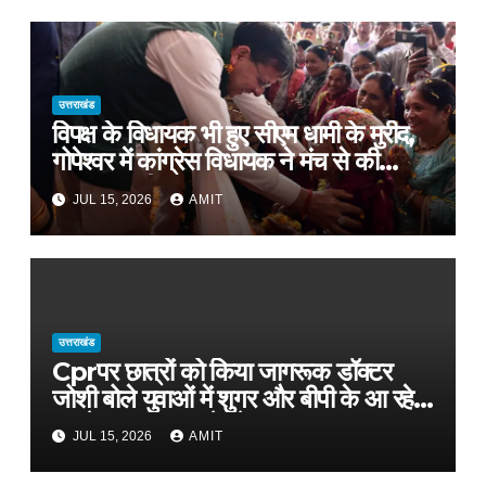
उत्तराखंड
विपक्ष के विधायक भी हुए सीएम धामी के मुरीद,
गोपेश्वर में कांग्रेस विधायक ने मंच से की
खुलकर तारीफ*
JUL 15, 2026
AMIT
उत्तराखंड
Cprपर छात्रों को किया जागरूक डॉक्टर
जोशी बोले युवाओं में शुगर और बीपी के आ रहे
मामले, फास्ट फूड से रहे दूर
JUL 15, 2026
AMIT