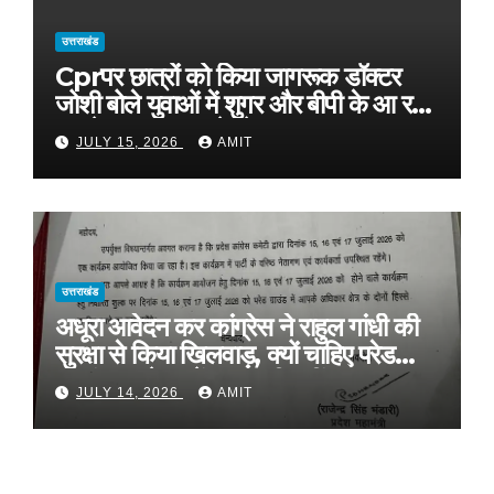
उत्तराखंड
Cprपर छात्रों को किया जागरूक डॉक्टर
जोशी बोले युवाओं में शुगर और बीपी के आ रहे
मामले, फास्ट फूड से रहे दूर
JULY 15, 2026
AMIT
उत्तराखंड
अधूरा आवेदन कर कांग्रेस ने राहुल गांधी की
सुरक्षा से किया खिलवाड़, क्यों चाहिए परेड
ग्राउंड, आवेदन में बताया ही नहीं
JULY 14, 2026
AMIT