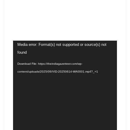
Video
Media error: Format(s) not supported or source(s) not
Player
found
Download File: https://theindiagazetteer.com/wp-
content/uploads/2025/06/VID-20250614-WA0001.mp4?_=1