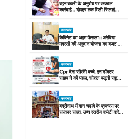
बहन बबली के अनुरोध पर तत्काल
कार्रवाई… दोपहर तक मिली सिलाई
मशीन
उत्तराखंड
कैबिनेट का अहम फैसला::: अरेबिया
मदरसों की अनुदान योजना का बजट मद
वित्तीय वर्ष 2027-28 से समाप्त
उत्तराखंड
Cpr देना सीखेंगे बच्चे, इन डॉक्टर
साहब ने की पहल, सोशल बलूनी स्कूल
में मिलेगा प्रशिक्षण, 10 जुलाई को सुबह
8 से होगा प्रशिक्षण, प्रीतम भरतवाण ने
भी मुहिम को दिया समर्थन
उत्तराखंड
बद्रीनाथ में दान चढ़ावे के प्रकरण पर
सरकार सख्त, उच्च स्तरीय कमेटी करेगी
जांच, अनुशासनहीनता पर एक कार्मिक
निलंबित