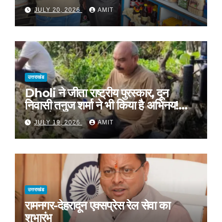
JULY 20, 2026
AMIT
उत्तराखंड
Dholi ने जीता राष्ट्रीय पुरस्कार, दून
निवासी तनुज शर्मा ने भी किया है अभिनय!
सीएम ने दी शुभकामनाएं !
JULY 19, 2026
AMIT
उत्तराखंड
रामनगर-देहरादून एक्सप्रेस रेल सेवा का
शुभारंभ