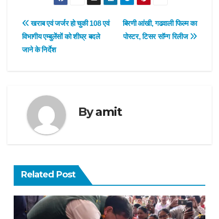
Post
खराब एवं जर्जर हो चुकी 108 एवं
बिरणी आंखी, गढवाली फिल्म का
विभागीय एम्बुलेंसों को शीघ्र बदले
पोस्टर, टिसर सॉन्ग रिलीज
navigation
जाने के निर्देश
By
amit
Related Post