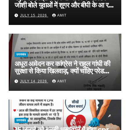
जोशी बोले युवाओं में शुगर और बीपी के आ रहे
मामले, फास्ट फूड से रहे दूर
JULY 15, 2026
AMIT
उत्तराखंड
अधूरा आवेदन कर कांग्रेस ने राहुल गांधी की
सुरक्षा से किया खिलवाड़, क्यों चाहिए परेड
ग्राउंड, आवेदन में बताया ही नहीं
JULY 14, 2026
AMIT
उत्तराखंड
15 जुलाई को बलूनी अस्पताल में होगा cpr