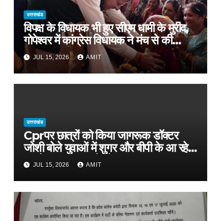
उत्तराखंड
विपक्ष के विधायक भी हुए सीएम धामी के मुरीद,
गोपेश्वर में कांग्रेस विधायक ने मंच से की
खुलकर तारीफ*
JUL 15, 2026
AMIT
उत्तराखंड
Cprपर छात्रों को किया जागरूक डॉक्टर
जोशी बोले युवाओं में शुगर और बीपी के आ रहे
मामले, फास्ट फूड से रहे दूर
JUL 15, 2026
AMIT