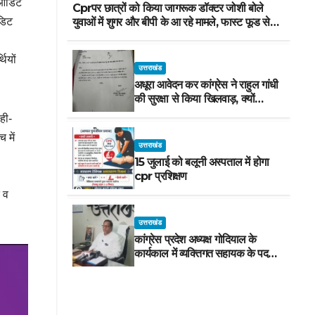
े ऑडिट
Cprपर छात्रों को किया जागरूक डॉक्टर जोशी बोले
युवाओं में शुगर और बीपी के आ रहे मामले, फास्ट फूड से
ऑडिट
रहे दूर
थियों
उत्तराखंड
अधूरा आवेदन कर कांग्रेस ने राहुल गांधी
की सुरक्षा से किया खिलवाड़, क्यों
चाहिए परेड ग्राउंड, आवेदन में बताया ही
ही-
नहीं
 में
उत्तराखंड
15 जुलाई को बलूनी अस्पताल में होगा
cpr प्रशिक्षण
क व
उत्तराखंड
कांग्रेस प्रदेश अध्यक्ष गोदियाल के
कार्यकाल में व्यक्तिगत सहायक के पद
पर दोषी नौटियाल को दी गई नियुक्ति*