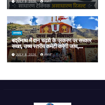
JULY 9, 2026
AMIT
प्रशिक्षण, प्रीतम भरतवाण ने भी मुहिम को दिया
समर्थन
उत्तराखंड
बद्रीनाथ में दान चढ़ावे के प्रकरण पर सरकार
सख्त, उच्च स्तरीय कमेटी करेगी जांच,
अनुशासनहीनता पर एक कार्मिक निलंबित
JULY 8, 2026
AMIT