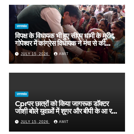
उत्तराखंड
विपक्ष के विधायक भी हुए सीएम धामी के मुरीद,
गोपेश्वर में कांग्रेस विधायक ने मंच से की
खुलकर तारीफ*
JULY 15, 2026
AMIT
उत्तराखंड
Cprपर छात्रों को किया जागरूक डॉक्टर
जोशी बोले युवाओं में शुगर और बीपी के आ रहे
मामले, फास्ट फूड से रहे दूर
JULY 15, 2026
AMIT