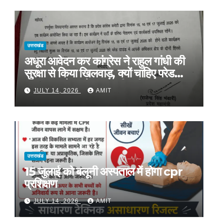
उत्तराखंड
अधूरा आवेदन कर कांग्रेस ने राहुल गांधी की
सुरक्षा से किया खिलवाड़, क्यों चाहिए परेड
ग्राउंड, आवेदन में बताया ही नहीं
JULY 14, 2026
AMIT
उत्तराखंड
15 जुलाई को बलूनी अस्पताल में होगा cpr
प्रशिक्षण
JULY 14, 2026
AMIT