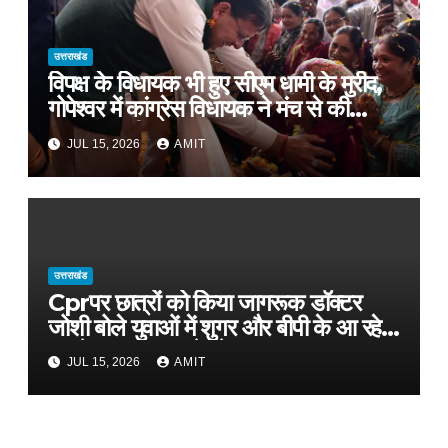
उत्तराखंड
विपक्ष के विधायक भी हुए सीएम धामी के मुरीद,
गोपेश्वर में कांग्रेस विधायक ने मंच से की
खुलकर तारीफ*
JUL 15, 2026
AMIT
उत्तराखंड
Cprपर छात्रों को किया जागरूक डॉक्टर
जोशी बोले युवाओं में शुगर और बीपी के आ रहे
मामले, फास्ट फूड से रहे दूर
JUL 15, 2026
AMIT