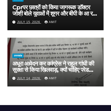
Cprपर छात्रों को किया जागरूक डॉक्टर
जोशी बोले युवाओं में शुगर और बीपी के आ रहे
मामले, फास्ट फूड से रहे दूर
JULY 15, 2026
AMIT
उत्तराखंड
अधूरा आवेदन कर कांग्रेस ने राहुल गांधी की
सुरक्षा से किया खिलवाड़, क्यों चाहिए परेड
ग्राउंड, आवेदन में बताया ही नहीं
JULY 14, 2026
AMIT