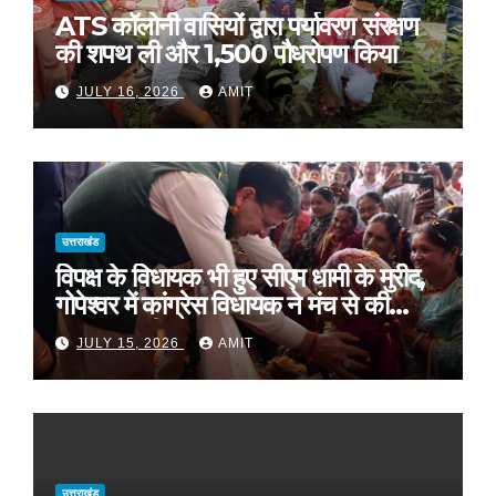
ATS कॉलोनी वासियों द्वारा पर्यावरण संरक्षण
की शपथ ली और 1,500 पौधरोपण किया
JULY 16, 2026
AMIT
उत्तराखंड
विपक्ष के विधायक भी हुए सीएम धामी के मुरीद,
गोपेश्वर में कांग्रेस विधायक ने मंच से की
खुलकर तारीफ*
JULY 15, 2026
AMIT
उत्तराखंड