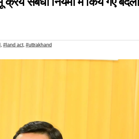
भू क्रय संबंधी नियमों में किये गए बदला
d
,
#land act
,
#uttrakhand