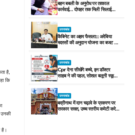
बहन बबली के अनुरोध पर तत्काल
कार्रवाई… दोपहर तक मिली सिलाई
मशीन
उत्तराखंड
कैबिनेट का अहम फैसला::: अरेबिया
मदरसों की अनुदान योजना का बजट मद
वित्तीय वर्ष 2027-28 से समाप्त
उत्तराखंड
Cpr देना सीखेंगे बच्चे, इन डॉक्टर
ता है,
साहब ने की पहल, सोशल बलूनी स्कूल
कहा कि
में मिलेगा प्रशिक्षण, 10 जुलाई को सुबह
8 से होगा प्रशिक्षण, प्रीतम भरतवाण ने
भी मुहिम को दिया समर्थन
उत्तराखंड
बद्रीनाथ में दान चढ़ावे के प्रकरण पर
का
सरकार सख्त, उच्च स्तरीय कमेटी करेगी
और उनकी
जांच, अनुशासनहीनता पर एक कार्मिक
निलंबित
ा है।