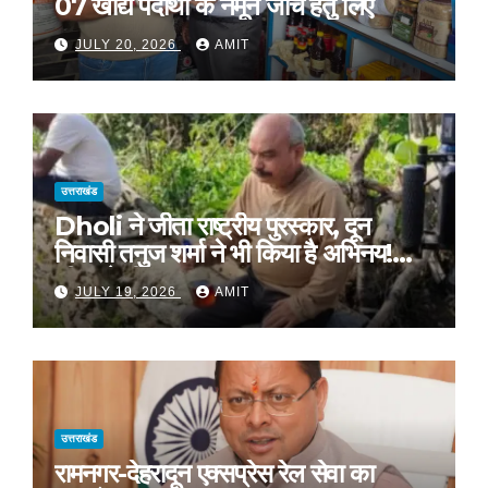
07 खाद्य पदार्थों के नमूने जॉच हेतु लिए
JULY 20, 2026
AMIT
उत्तराखंड
Dholi ने जीता राष्ट्रीय पुरस्कार, दून
निवासी तनुज शर्मा ने भी किया है अभिनय!
सीएम ने दी शुभकामनाएं !
JULY 19, 2026
AMIT
उत्तराखंड
रामनगर-देहरादून एक्सप्रेस रेल सेवा का