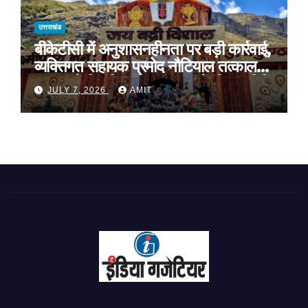
उत्तराखंड
बीकेटीसी में अनुशासनहीनता पर बड़ी कार्रवाई,
व्यक्तिगत सहायक प्रमोद नौटियाल तत्काल
प्रभाव से निलंबित, निष्पक्ष जांच के लिए समिति
JULY 7, 2026
AMIT
गठित