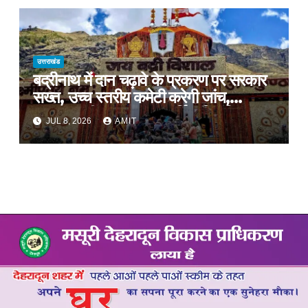
उत्तराखंड
बद्रीनाथ में दान चढ़ावे के प्रकरण पर सरकार
सख्त, उच्च स्तरीय कमेटी करेगी जांच,
अनुशासनहीनता पर एक कार्मिक निलंबित
JUL 8, 2026
AMIT