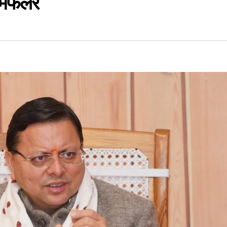
ेट,मफलर