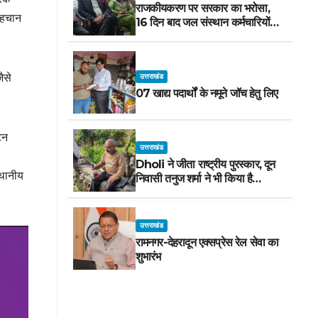
राजकीयकरण पर सरकार का भरोसा,
 पहचान
16 दिन बाद जल संस्थान कर्मचारियों
का धरना स्थगित
ैसे
उत्तराखंड
07 खाद्य पदार्थों के नमूने जॉच हेतु लिए
टन
उत्तराखंड
Dholi ने जीता राष्ट्रीय पुरस्कार, दून
्थानीय
निवासी तनुज शर्मा ने भी किया है
अभिनय! सीएम ने दी शुभकामनाएं !
उत्तराखंड
रामनगर-देहरादून एक्सप्रेस रेल सेवा का
शुभारंभ