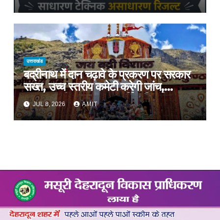
प्रशिक्षण, प्रीतम भरतवाण ने भी मुहिम को दिया
समर्थन
उत्तराखंड
बद्रीनाथ में दान चढ़ावे के प्रकरण पर सरकार
सख्त, उच्च स्तरीय कमेटी करेगी जांच,
अनुशासनहीनता पर एक कार्मिक निलंबित
JUL 8, 2026
AMIT