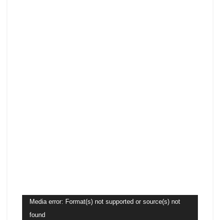
Video
Media error: Format(s) not supported or source(s) not
Player
found