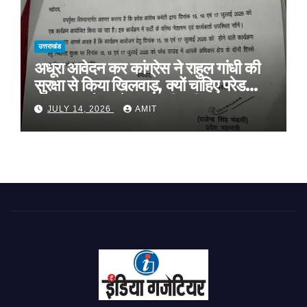
उत्तराखंड
अधूरा आवेदन कर कांग्रेस ने राहुल गांधी की
सुरक्षा से किया खिलवाड़, क्यों चाहिए परेड
ग्राउंड, आवेदन में बताया ही नहीं
JULY 14, 2026
AMIT