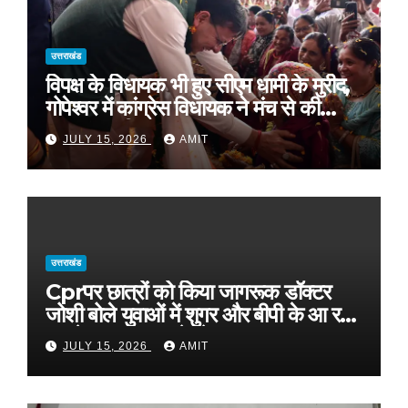
उत्तराखंड
विपक्ष के विधायक भी हुए सीएम धामी के मुरीद,
गोपेश्वर में कांग्रेस विधायक ने मंच से की
खुलकर तारीफ*
JULY 15, 2026
AMIT
उत्तराखंड
Cprपर छात्रों को किया जागरूक डॉक्टर
जोशी बोले युवाओं में शुगर और बीपी के आ रहे
मामले, फास्ट फूड से रहे दूर
JULY 15, 2026
AMIT