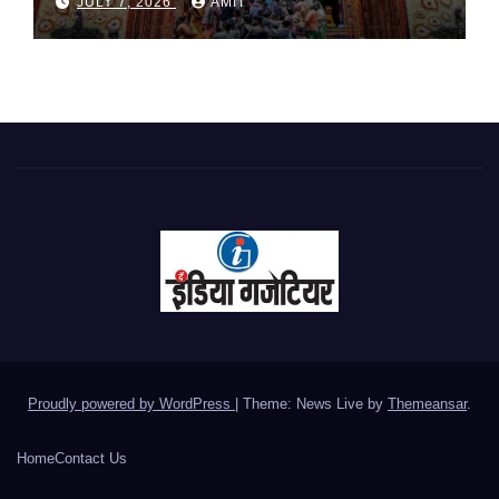
JULY 7, 2026
AMIT
गठित
Proudly powered by WordPress
|
Theme: News Live by
Themeansar
.
Home
Contact Us