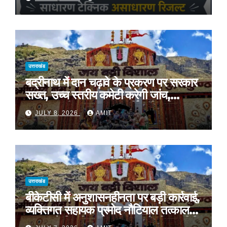
प्रशिक्षण, प्रीतम भरतवाण ने भी मुहिम को दिया
समर्थन
उत्तराखंड
बद्रीनाथ में दान चढ़ावे के प्रकरण पर सरकार
सख्त, उच्च स्तरीय कमेटी करेगी जांच,
अनुशासनहीनता पर एक कार्मिक निलंबित
JULY 8, 2026
AMIT
उत्तराखंड
बीकेटीसी में अनुशासनहीनता पर बड़ी कार्रवाई,
व्यक्तिगत सहायक प्रमोद नौटियाल तत्काल
प्रभाव से निलंबित, निष्पक्ष जांच के लिए समिति