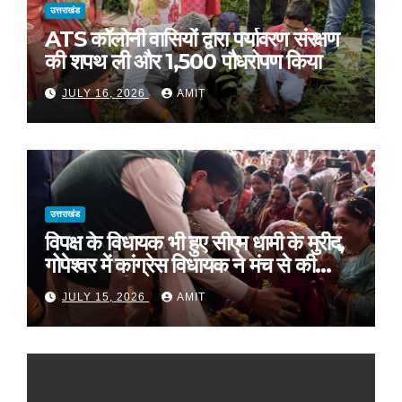
उत्तराखंड
ATS कॉलोनी वासियों द्वारा पर्यावरण संरक्षण
की शपथ ली और 1,500 पौधरोपण किया
JULY 16, 2026
AMIT
उत्तराखंड
विपक्ष के विधायक भी हुए सीएम धामी के मुरीद,
गोपेश्वर में कांग्रेस विधायक ने मंच से की
खुलकर तारीफ*
JULY 15, 2026
AMIT