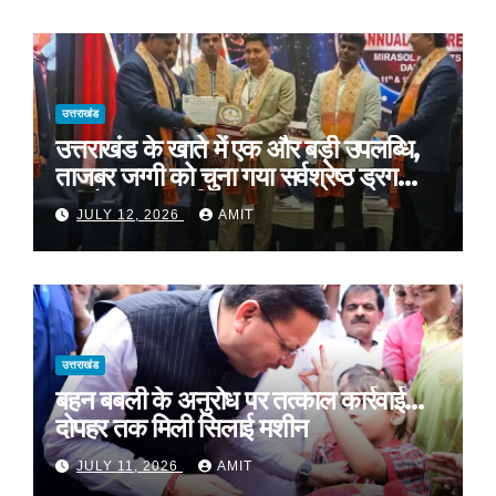
उत्तराखंड
उत्तराखंड के खाते में एक और बड़ी उपलब्धि,
ताजबर जग्गी को चुना गया सर्वश्रेष्ठ ड्रग
कंट्रोलर ऑफ इंडिया
JULY 12, 2026
AMIT
उत्तराखंड
बहन बबली के अनुरोध पर तत्काल कार्रवाई…
दोपहर तक मिली सिलाई मशीन
JULY 11, 2026
AMIT