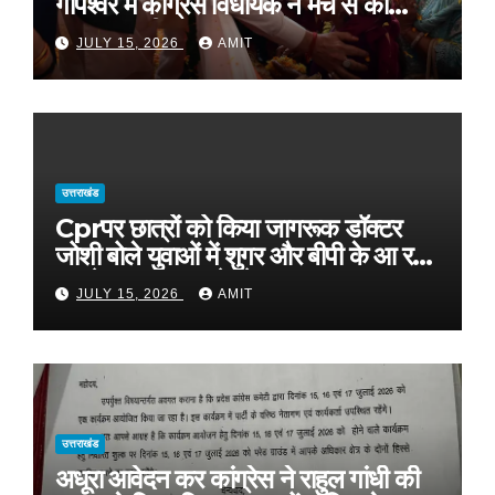
गोपेश्वर में कांग्रेस विधायक ने मंच से की
खुलकर तारीफ*
JULY 15, 2026
AMIT
उत्तराखंड
Cprपर छात्रों को किया जागरूक डॉक्टर
जोशी बोले युवाओं में शुगर और बीपी के आ रहे
मामले, फास्ट फूड से रहे दूर
JULY 15, 2026
AMIT
उत्तराखंड
अधूरा आवेदन कर कांग्रेस ने राहुल गांधी की