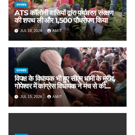
उत्तराखंड
ATS कॉलोनी वासियों द्वारा पर्यावरण संरक्षण
की शपथ ली और 1,500 पौधरोपण किया
JUL 16, 2026
AMIT
उत्तराखंड
विपक्ष के विधायक भी हुए सीएम धामी के मुरीद,
गोपेश्वर में कांग्रेस विधायक ने मंच से की
खुलकर तारीफ*
JUL 15, 2026
AMIT